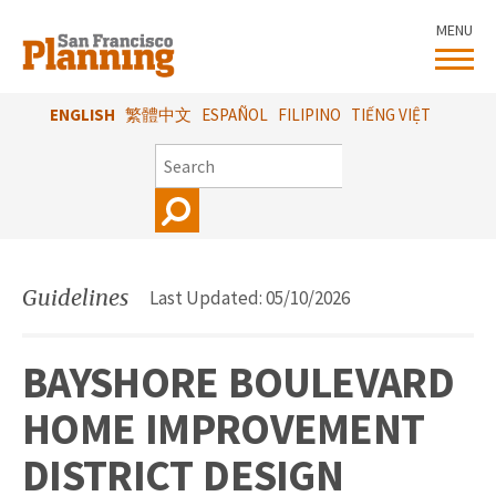
Skip
MENU
to
main
content
ENGLISH
繁體中文
ESPAÑOL
FILIPINO
TIẾNG VIỆT
SEARCH
Guidelines
Last Updated: 05/10/2026
BAYSHORE BOULEVARD
HOME IMPROVEMENT
DISTRICT DESIGN